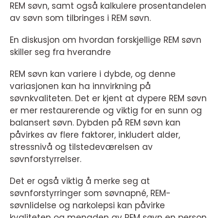
REM søvn, samt også kalkulere prosentandelen
av søvn som tilbringes i REM søvn.
En diskusjon om hvordan forskjellige REM søvn
skiller seg fra hverandre
REM søvn kan variere i dybde, og denne
variasjonen kan ha innvirkning på
søvnkvaliteten. Det er kjent at dypere REM søvn
er mer restaurerende og viktig for en sunn og
balansert søvn. Dybden på REM søvn kan
påvirkes av flere faktorer, inkludert alder,
stressnivå og tilstedeværelsen av
søvnforstyrrelser.
Det er også viktig å merke seg at
søvnforstyrringer som søvnapné, REM-
søvnlidelse og narkolepsi kan påvirke
kvaliteten og mengden av REM søvn en person