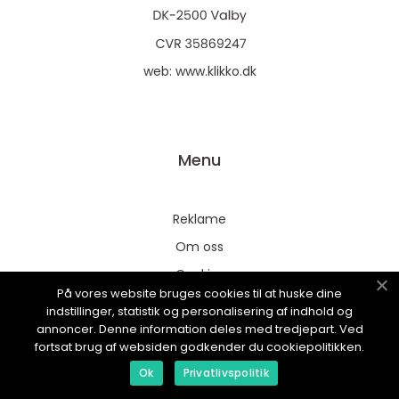
web:
www.klikko.dk
Menu
Reklame
Om oss
Cookies
På vores website bruges cookies til at huske dine
Kontakt Oss
indstillinger, statistik og personalisering af indhold og
annoncer. Denne information deles med tredjepart. Ved
Sitemap
fortsat brug af websiden godkender du cookiepolitikken.
Ok
Privatlivspolitik