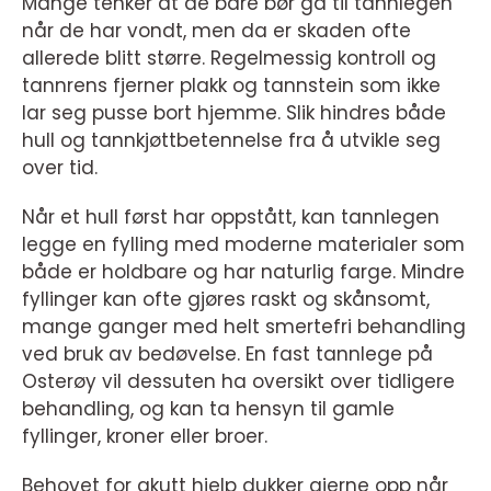
Mange tenker at de bare bør gå til tannlegen
når de har vondt, men da er skaden ofte
allerede blitt større. Regelmessig kontroll og
tannrens fjerner plakk og tannstein som ikke
lar seg pusse bort hjemme. Slik hindres både
hull og tannkjøttbetennelse fra å utvikle seg
over tid.
Når et hull først har oppstått, kan tannlegen
legge en fylling med moderne materialer som
både er holdbare og har naturlig farge. Mindre
fyllinger kan ofte gjøres raskt og skånsomt,
mange ganger med helt smertefri behandling
ved bruk av bedøvelse. En fast tannlege på
Osterøy vil dessuten ha oversikt over tidligere
behandling, og kan ta hensyn til gamle
fyllinger, kroner eller broer.
Behovet for akutt hjelp dukker gjerne opp når