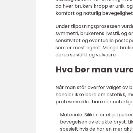
da hver brukers kropp er unik, o
komfort og naturlig bevegelighet
Under tilpasningsprosessen vurder
symmetri, brukerens livsstil, og øn
sensitivitet og eventuelle posto
som er mest egnet. Mange brukere
deres selvtillit og velvære.
Hva bør man vurd
Når man står overfor valget av br
handler ikke bare om estetikk, m
protesene ikke bare ser naturlige
Materiale: Silikon er et populæ
bevegelsen av et ekte bryst. Li
spesielt hvis de har en mer aktiv