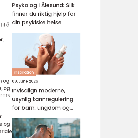
Psykolog i Ålesund: Slik
finner du riktig hjelp for
din psykiske helse
il å
r,
inspiration
m og
09. June 2026
e, og
Invisalign moderne,
stets
usynlig tannregulering
for barn, ungdom og
voksne
r.
de og
eriale