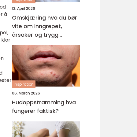
god
12. April 2026
or å
Omskjæring hva du bør
vite om inngrepet,
pel,
årsaker og trygg
 klor
behandling
en
d
ester
inspiration
06. March 2026
Hudoppstramming hva
fungerer faktisk?