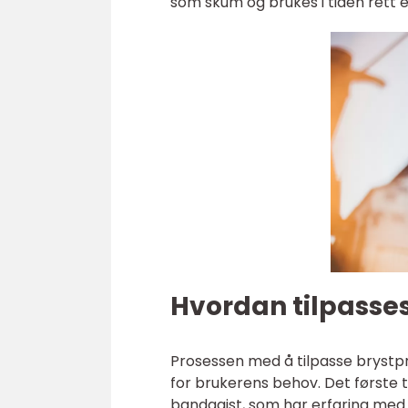
som skum og brukes i tiden rett e
Hvordan tilpasses
Prosessen med å tilpasse brystpr
for brukerens behov. Det første t
bandagist, som har erfaring med å