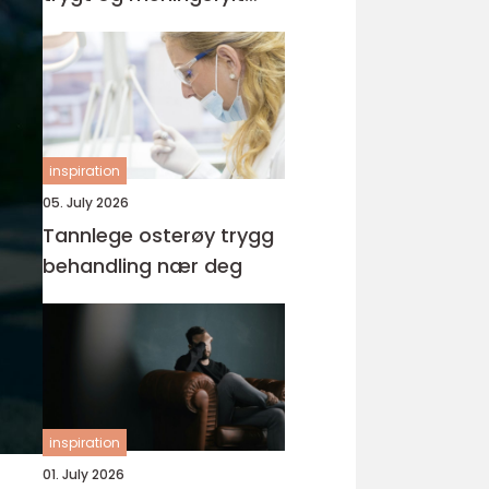
yrke
inspiration
05. July 2026
Tannlege osterøy trygg
behandling nær deg
inspiration
01. July 2026