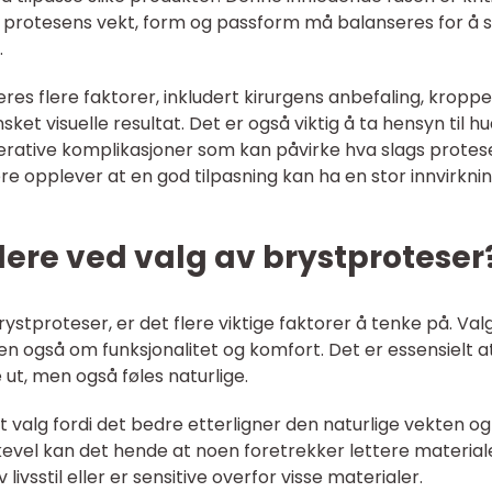
g protesens vekt, form og passform må balanseres for å s
.
es flere faktorer, inkludert kirurgens anbefaling, kropp
sket visuelle resultat. Det er også viktig å ta hensyn til h
perative komplikasjoner som kan påvirke hva slags protes
 opplever at en god tilpasning kan ha en stor innvirkni
ere ved valg av brystproteser
ystproteser, er det flere viktige faktorer å tenke på. Val
en også om funksjonalitet og komfort. Det er essensielt a
 ut, men også føles naturlige.
rt valg fordi det bedre etterligner den naturlige vekten og
kevel kan det hende at noen foretrekker lettere material
 livsstil eller er sensitive overfor visse materialer.