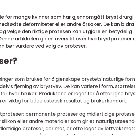
rolle for mange kvinner som har gjennomgått brystkirurgi,
medfødte deformiteter eller andre årsaker. De kan bidra t
, og velge den riktige protesen kan utgjøre en betydelig
. Denne artikkelen gir en oversikt over hva brystproteser e
n bør vurdere ved valg av proteser.
ser?
inger som brukes for å gjenskape brystets naturlige for
lvis fjerning av brystvev. De kan variere i form, størrels
t for hver bruker. Produktene er laget for å etterligne bry
 er viktig for både estetisk resultat og brukerkomfort.
stproteser: permanente proteser og midlertidige protese
ilikon eller andre materialer som gir et naturlig utseen
dlertidige proteser, derimot, er ofte laget av lettvektmat