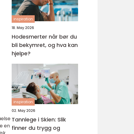
inspiration
18. May 2026
Hodesmerter når bør du
bli bekymret, og hva kan
hjelpe?
inspiration
02. May 2026
åelse
Tannlege i Skien: Slik
te en
finner du trygg og
isk