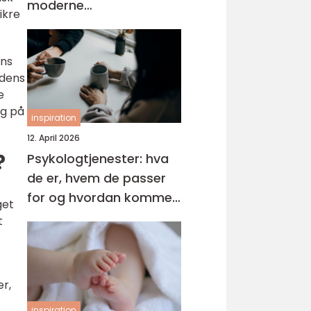
moderne
ikre
tannbehandling
ens
udens
e
ng på
inspiration
12. April 2026
?
Psykologtjenester: hva
de er, hvem de passer
for og hvordan komme i
get
gang
t
er,
inspiration