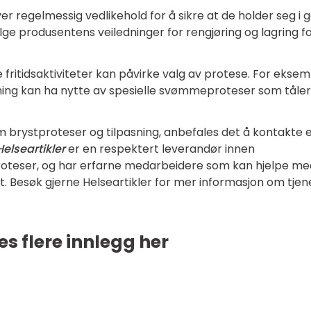
er regelmessig vedlikehold for å sikre at de holder seg i 
følge produsentens veiledninger for rengjøring og lagring f
ikke fritidsaktiviteter kan påvirke valg av protese. For eksem
ng kan ha nytte av spesielle svømmeproteser som tåler
 brystproteser og tilpasning, anbefales det å kontakte 
elseartikler
er en respektert leverandør innen
proteser, og har erfarne medarbeidere som kan hjelpe me
ukt. Besøk gjerne Helseartikler for mer informasjon om tjen
es flere innlegg her