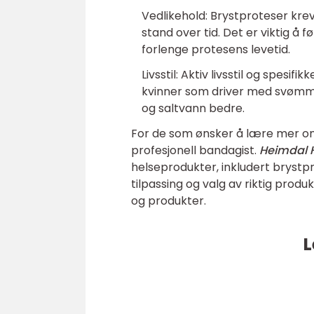
Vedlikehold: Brystproteser krev
stand over tid. Det er viktig å 
forlenge protesens levetid.
Livsstil: Aktiv livsstil og spesif
kvinner som driver med svømmi
og saltvann bedre.
For de som ønsker å lære mer om
profesjonell bandagist.
Heimdal H
helseprodukter, inkludert bryst
tilpassing og valg av riktig prod
og produkter.
L