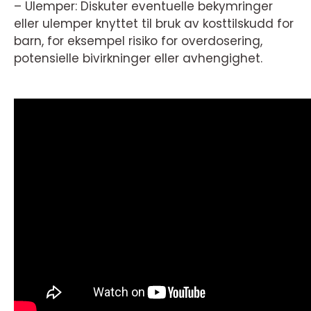
– Ulemper: Diskuter eventuelle bekymringer
eller ulemper knyttet til bruk av kosttilskudd for
barn, for eksempel risiko for overdosering,
potensielle bivirkninger eller avhengighet.