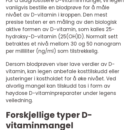
For å diagnostisere D-vitaminmangel, vil legen
vanligvis bestille en blodprøve for å måle
nivået av D-vitamin i kroppen. Den mest
presise testen er en måling av den biologisk
aktive formen av D-vitamin, som kalles 25-
hydroksy-D-vitamin (25(OH)D). Normalt sett
betraktes et nivå mellom 30 og 50 nanogram
per milliliter (ng/ml) som tilstrekkelig.
Dersom blodprøven viser lave verdier av D-
vitamin, kan legen anbefale kosttilskudd eller
justeringer i kostholdet for å øke nivået. Ved
alvorlig mangel kan tilskudd tas i form av
høydose D-vitaminpreparater under legens
veiledning.
Forskjellige typer D-
vitaminmangel