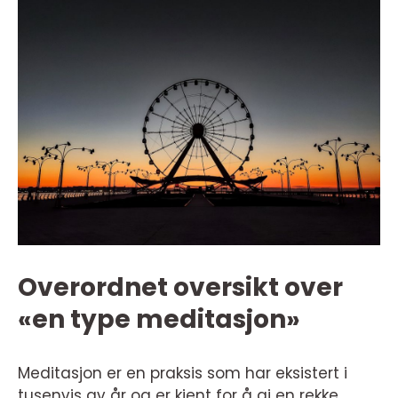
Overordnet oversikt over
«en type meditasjon»
Meditasjon er en praksis som har eksistert i
tusenvis av år og er kjent for å gi en rekke