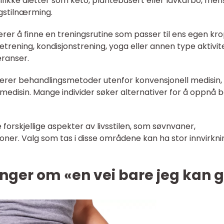
ifikke dietter som keto, plantebasert eller lavkarbo, men
ngstilnærming.
ærer å finne en treningsrutine som passer til ens egen kr
etrening, kondisjonstrening, yoga eller annen type aktivit
eranser.
luderer behandlingsmetoder utenfor konvensjonell medisin
medisin. Mange individer søker alternativer for å oppnå 
e forskjellige aspekter av livsstilen, som søvnvaner,
joner. Valg som tas i disse områdene kan ha stor innvirkni
nger om «en vei bare jeg kan 