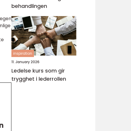
behandlingen
n egen
nlige
te
inspiration
11. January 2026
Ledelse kurs som gir
trygghet i lederrollen
an