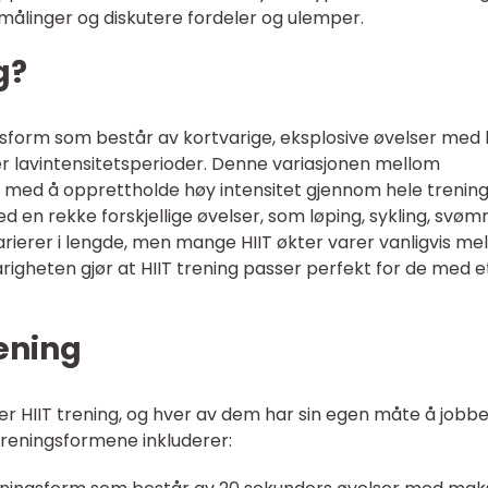
e målinger og diskutere fordeler og ulemper.
g?
ngsform som består av kortvarige, eksplosive øvelser med
ller lavintensitetsperioder. Denne variasjonen mellom
g med å opprettholde høy intensitet gjennom hele trening
 en rekke forskjellige øvelser, som løping, sykling, svø
arierer i lengde, men mange HIIT økter varer vanligvis me
righeten gjør at HIIT trening passer perfekt for de med e
rening
er HIIT trening, og hver av dem har sin egen måte å jobbe
reningsformene inkluderer: