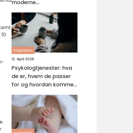
simal
moderne
tannbehandling
stemt
 10
inspiration
12. April 2026
h-
Psykologtjenester: hva
de er, hvem de passer
for og hvordan komme i
gang
de
r
inspiration