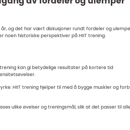
mgang av fordeler og ulemper
e år, og det har vært diskusjoner rundt fordeler og ulemp
 noen historiske perspektiver på HIIT trening:
T trening kan gi betydelige resultater på kortere tid
nsitetsøvelser.
rke: HIIT trening hjelper til med å bygge muskler og for
asses ulike øvelser og treningsmål, slik at det passer til alle