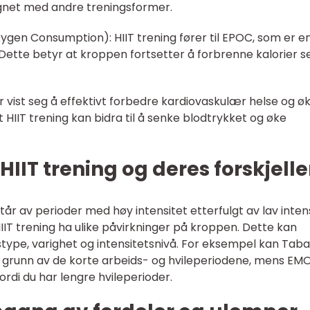
gnet med andre treningsformer.
ygen Consumption): HIIT trening fører til EPOC, som er e
Dette betyr at kroppen fortsetter å forbrenne kalorier s
ar vist seg å effektivt forbedre kardiovaskulær helse og ø
t HIIT trening kan bidra til å senke blodtrykket og øke
 HIIT trening og deres forskjelle
tår av perioder med høy intensitet etterfulgt av lav inten
r HIIT trening ha ulike påvirkninger på kroppen. Dette kan
type, varighet og intensitetsnivå. For eksempel kan Tab
 grunn av de korte arbeids- og hvileperiodene, mens E
di du har lengre hvileperioder.