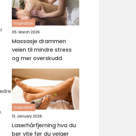
inspiration
er
05. March 2026
Massasje drammen
veien til mindre stress
og mer overskudd
bedre
inspiration
.
13. January 2026
Laserhårfjerning hva du
bør vite før du velger