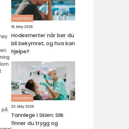
inspiration
18. May 2026
Hodesmerter når bør du
 høy
bli bekymret, og hva kan
en.
hjelpe?
mming
llom
t
inspiration
02. May 2026
 på.
Tannlege i Skien: Slik
finner du trygg og