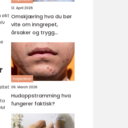
12. April 2026
n økt
Omskjæring hva du bør
elv
vite om inngrepet,
årsaker og trygg
behandling
ke
r
inspiration
sitet
06. March 2026
Hudoppstramming hva
ata
fungerer faktisk?
MOM