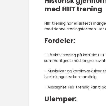
Historisk gjenno
med HIIT trening
HIIT trening har eksistert i mang
med denne treningsformen. Her er
Fordeler:
– Effektiv trening på kort tid: HII
sammenlignet med lengre, lavinte
– Muskulær og kardiovaskulær sty
hjertelungestyrken samtidig.
– Allsidighet: HIIT trening kan tilp
Ulemper: