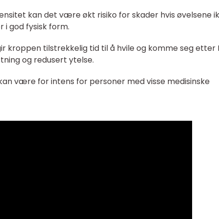
ensitet kan det være økt risiko for skader hvis øvelsene i
r i god fysisk form.
r kroppen tilstrekkelig tid til å hvile og komme seg etter 
stning og redusert ytelse.
ng kan være for intens for personer med visse medisinske