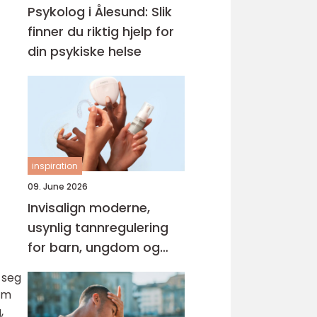
Psykolog i Ålesund: Slik
finner du riktig hjelp for
din psykiske helse
inspiration
09. June 2026
Invisalign moderne,
usynlig tannregulering
for barn, ungdom og
voksne
t seg
om
,