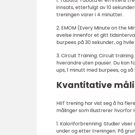
1. Tabata: Tabata er en intens 
innsats, etterfulgt av 10 sekunder
treningen varer i 4 minutter.
2. EMOM (Every Minute on the Min
øvelse innenfor et gitt tidsinterv
burpees på 30 sekunder, og hvile i
3. Circuit Training: Circuit train
hverandre uten pauser. Du kan f
ups, 1 minutt med burpees, og så 
Kvantitative måli
HIIT trening har vist seg å ha fle
målinger som illustrerer hvorfor H
1. Kaloriforbrenning: Studier vise
under og etter treningen. På gru