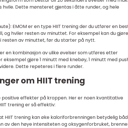
treningsform som består av 20 sekunders øvelser med mak
s hvile. Dette mønsteret gjentas i åtte runder, og hele
ute): EMOM er en type HIIT trening der du utfører en be
all, og hviler resten av minuttet. For eksempel kan du gjøre
 resten av minuttet, før du starter på nytt.
ing er en kombinasjon av ulike øvelser som utføres etter
or eksempel gjøre 1 minutt med knebøy, 1 minutt med pus
videre. Dette repeteres i flere runder.
nger om HIIT trening
re positive effekter på kroppen. Her er noen kvantitative
IIT trening er så effektiv:
r at HIIT trening kan øke kaloriforbrenningen betydelig bå
nn av den høye intensiteten og oksygenforbruket, brenne