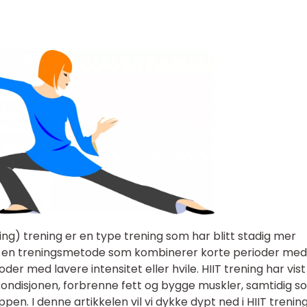
ning) trening er en type trening som har blitt stadig mer
er en treningsmetode som kombinerer korte perioder med
ioder med lavere intensitet eller hvile. HIIT trening har vis
kondisjonen, forbrenne fett og bygge muskler, samtidig s
en. I denne artikkelen vil vi dykke dypt ned i HIIT trening