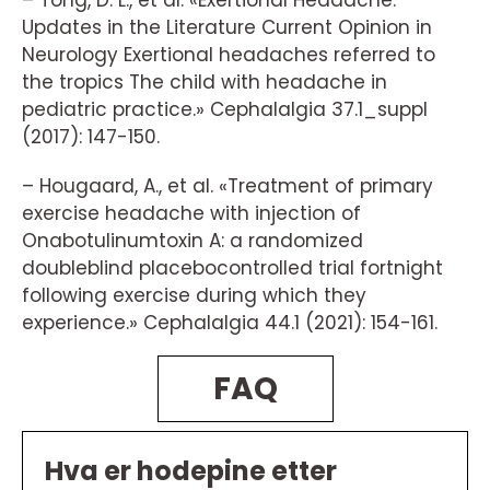
– Tong, D. L., et al. «Exertional Headache:
Updates in the Literature Current Opinion in
Neurology Exertional headaches referred to
the tropics The child with headache in
pediatric practice.» Cephalalgia 37.1_suppl
(2017): 147-150.
– Hougaard, A., et al. «Treatment of primary
exercise headache with injection of
Onabotulinumtoxin A: a randomized
doubleblind placebocontrolled trial fortnight
following exercise during which they
experience.» Cephalalgia 44.1 (2021): 154-161.
FAQ
Hva er hodepine etter