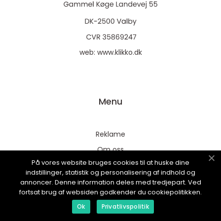
web:
www.klikko.dk
Menu
Reklame
Om oss
På vores website bruges cookies til at huske dine
Cookies
indstillinger, statistik og personalisering af indhold og
Kontakt Oss
annoncer. Denne information deles med tredjepart. Ved
fortsat brug af websiden godkender du cookiepolitikken.
Sitemap
Ok
Privatlivspolitik