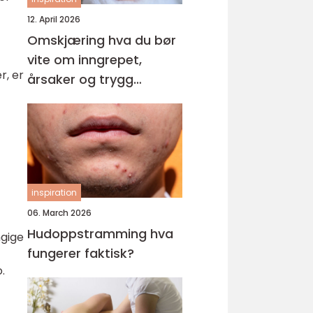
12. April 2026
Omskjæring hva du bør
vite om inngrepet,
r, er
årsaker og trygg
behandling
inspiration
06. March 2026
Hudoppstramming hva
ngige
fungerer faktisk?
.