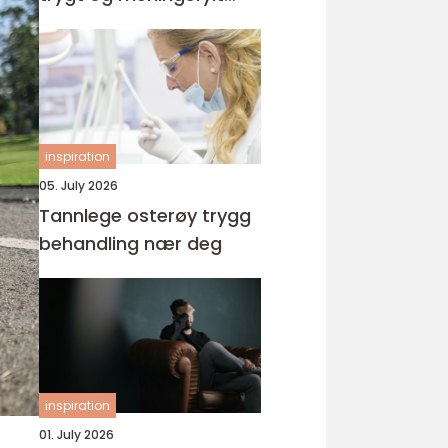
yrke
inspiration
05. July 2026
Tannlege osterøy trygg
behandling nær deg
inspiration
01. July 2026