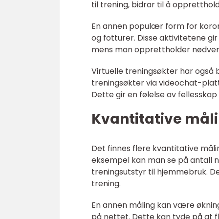
til trening, bidrar til å oppretthol
En annen populær form for korona
og fotturer. Disse aktivitetene gi
mens man opprettholder nødvend
Virtuelle treningsøkter har også b
treningsøkter via videochat-platt
Dette gir en følelse av fellesskap
Kvantitative mål
Det finnes flere kvantitative mål
eksempel kan man se på antall ne
treningsutstyr til hjemmebruk. De
trening.
En annen måling kan være økninge
på nettet. Dette kan tyde på at f