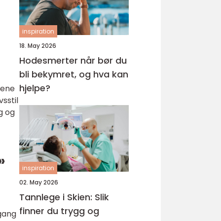
inspiration
18. May 2026
Hodesmerter når bør du
bli bekymret, og hva kan
hjelpe?
gene
sstil
g og
»
inspiration
02. May 2026
Tannlege i Skien: Slik
finner du trygg og
lgang