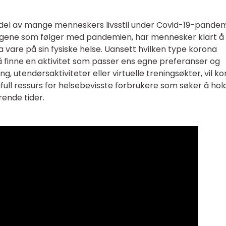
ig del av mange menneskers livsstil under Covid-19-pandem
ngene som følger med pandemien, har mennesker klart å
ta vare på sin fysiske helse. Uansett hvilken type korona
 å finne en aktivitet som passer ens egne preferanser og
, utendørsaktiviteter eller virtuelle treningsøkter, vil k
full ressurs for helsebevisste forbrukere som søker å hol
rende tider.