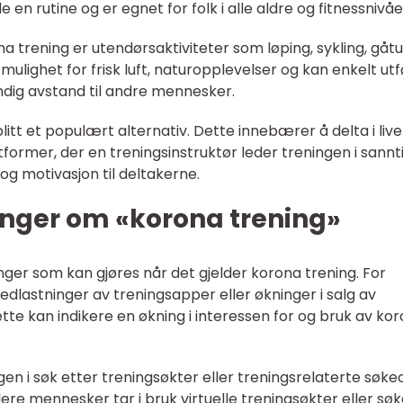
de en rutine og er egnet for folk i alle aldre og fitnessnivåe
 trening er utendørsaktiviteter som løping, sykling, gåt
r mulighet for frisk luft, naturopplevelser og kan enkelt ut
ig avstand til andre mennesker.
litt et populært alternativ. Dette innebærer å delta i live
former, der en treningsinstruktør leder treningen i sannti
 og motivasjon til deltakerne.
inger om «korona trening»
inger som kan gjøres når det gjelder korona trening. For
dlastninger av treningsapper eller økninger i salg av
tte kan indikere en økning i interessen for og bruk av ko
n i søk etter treningsøkter eller treningsrelaterte søke
lere mennesker tar i bruk virtuelle treningsøkter eller søk