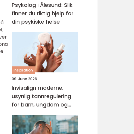
Psykolog i Ålesund: Slik
finner du riktig hjelp for
din psykiske helse
å.
et
over
rona
ke
inspiration
09. June 2026
Invisalign moderne,
usynlig tannregulering
for barn, ungdom og
voksne