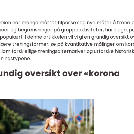
emien har mange måttet tilpasse seg nye måter å trene p
ioer og begrensninger på gruppeaktiviteter, har begrep
populært. I denne artikkelen vil vi gi en grundig oversikt 
lære treningsformer, se på kvantitative målinger om ko
llom forskjellige treningsalternativer og utforske historis
eningstypene.
undig oversikt over «korona