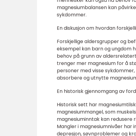
mennesker kan også ha behov for
magnesiumbalansen kan påvirkes
sykdommer.
En diskusjon om hvordan forskjel
Forskjellige aldersgrupper og be
eksempel kan barn og ungdom ha
behov på grunn av aldersrelater
trenger mer magnesium for å støtt
personer med visse sykdommer, so
absorbere og utnytte magnesium
En historisk gjennomgang av for
Historisk sett har magnesiumtils
magnesiummangel, som muskelsvak
magnesiuminntak kan redusere ri
Mangler i magnesiumnivåer har im
depresjon, søvnproblemer og kron