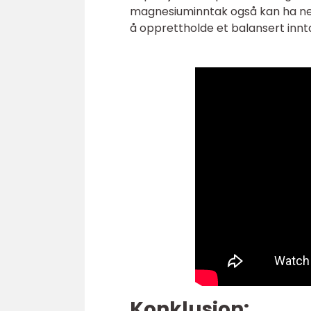
magnesiuminntak også kan ha nega
å opprettholde et balansert inn
Konklusjon: