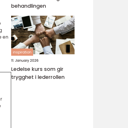
behandlingen
e
g
e en
inspiration
11. January 2026
Ledelse kurs som gir
trygghet i lederrollen
r
e