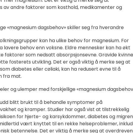
 mer magnesium. Det er viktig å merke seg at
 av andre faktorer som kosthold, medikamenter og
lige «magnesium dagsbehov» skiller seg fra hverandre
folkningsgrupper kan ha ulike behov for magnesium. For
 lavere behov enn voksne. Eldre mennesker kan ha økt
te faktorer som nedsatt absorpsjonsevne. Gravide kvinne
e fosterets utvikling. Det er også viktig å merke seg at
m diabetes eller cøliaki, kan ha redusert evne til å
 fra mat.
deler og ulemper med forskjellige «magnesium dagsbehov
kudd blitt brukt til å behandle symptomer på
het og kramper. Studier har også vist at tilstrekkelig
sikoen for hjerte- og karsykdommer, diabetes og migren
idlertid vært knyttet til en rekke helseproblemer, inklud
isk betennelse. Det er viktig å merke seg at overdreven