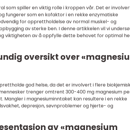
 som spiller en viktig rolle i kroppen vår. Det er involvert
og fungerer som en kofaktor i en rekke enzymatiske
dvendig for opprettholdelse av normal muskel- og
pbygging av sterke ben. I denne artikkelen vil vi unders
 viktigheten av å oppfylle dette behovet for optimal he
rundig oversikt over «magnesi
rettholde god helse, da det er involvert i flere biokjemis
e mennesker trenger omtrent 300-400 mg magnesium pe
et. Mangler i magnesiuminntaket kan resultere i en rekke
lsvakhet, depresjon, søvnproblemer og hjerte- og
resentasjon av «magnesium