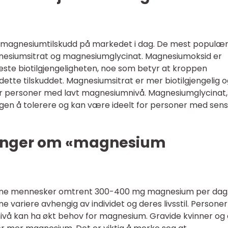
per magnesiumtilskudd på markedet i dag. De mest populæ
nesiumsitrat og magnesiumglycinat. Magnesiumoksid er
veste biotilgjengeligheten, noe som betyr at kroppen
ette tilskuddet. Magnesiumsitrat er mer biotilgjengelig 
or personer med lavt magnesiumnivå. Magnesiumglycinat,
agen å tolerere og kan være ideelt for personer med sensi
linger om «magnesium
ksne mennesker omtrent 300-400 mg magnesium per dag
ne variere avhengig av individet og deres livsstil. Persone
nivå kan ha økt behov for magnesium. Gravide kvinner og 