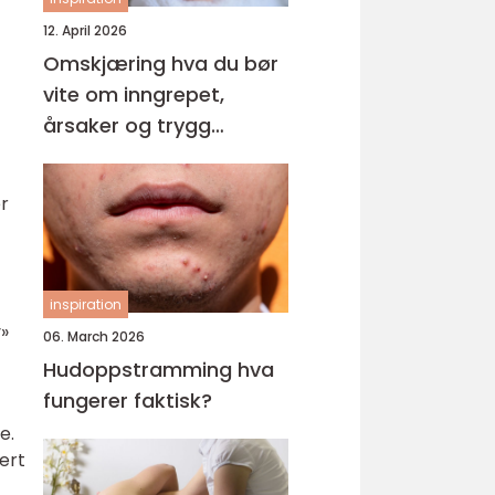
12. April 2026
Omskjæring hva du bør
vite om inngrepet,
årsaker og trygg
behandling
r
inspiration
»
06. March 2026
Hudoppstramming hva
fungerer faktisk?
e.
ert