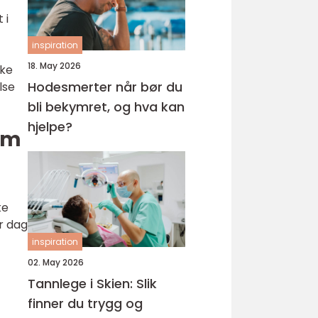
 i
inspiration
18. May 2026
øke
Hodesmerter når bør du
lse
bli bekymret, og hva kan
hjelpe?
um
ke
r dag
inspiration
02. May 2026
Tannlege i Skien: Slik
finner du trygg og