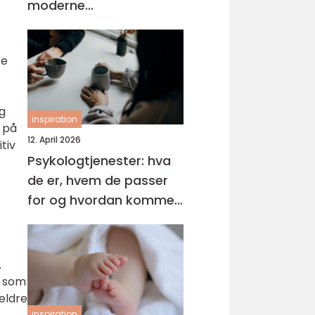
moderne
tannbehandling
re
og
inspiration
 på
12. April 2026
tiv
Psykologtjenester: hva
de er, hvem de passer
for og hvordan komme i
gang
.
r som
eldre
inspiration