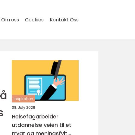
Om oss
Cookies
Kontakt Oss
 å
inspiration
s
08. July 2026
Helsefagarbeider
utdannelse veien til et
trygt og meningsfylt