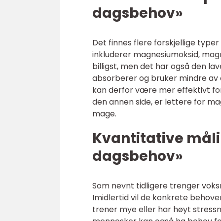
dagsbehov»
Det finnes flere forskjellige ty
inkluderer magnesiumoksid, mag
billigst, men det har også den la
absorberer og bruker mindre av d
kan derfor være mer effektivt f
den annen side, er lettere for m
mage.
Kvantitative må
dagsbehov»
Som nevnt tidligere trenger vo
Imidlertid vil de konkrete behove
trener mye eller har høyt stress