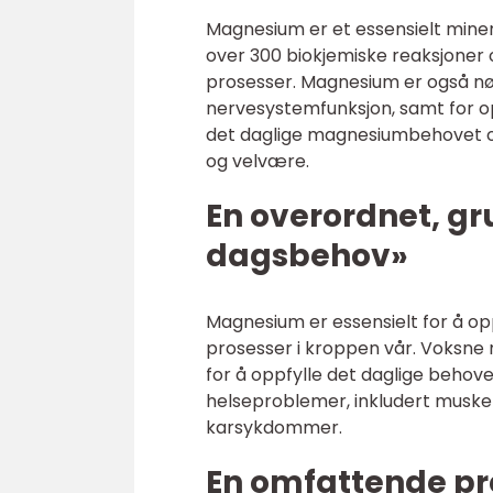
Magnesium er et essensielt mineral
over 300 biokjemiske reaksjoner 
prosesser. Magnesium er også nø
nervesystemfunksjon, samt for op
det daglige magnesiumbehovet og
og velvære.
En overordnet, g
dagsbehov»
Magnesium er essensielt for å opp
prosesser i kroppen vår. Voksn
for å oppfylle det daglige behov
helseproblemer, inkludert muske
karsykdommer.
En omfattende p