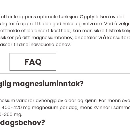
al for kroppens optimale funksjon. Oppfyllelsen av det
tig for å opprettholde god helse og velvære. Ved å velg
ttholde et balansert kosthold, kan man sikre tilstrekkeli
usikker på ditt magnesiumbehov, anbefaler vi å konsulter
sser til dine individuelle behov.
FAQ
aglig magnesiuminntak?
nesium varierer avhengig av alder og kjønn. For menn ove
mot 400-420 mg magnesium per dag, mens kvinner i samm
10-360 mg.
 dagsbehov?