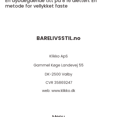
En dybdegående titt på 8 16 dietten: En
metode for vellykket faste
BARELIVSSTIL.
no
web:
www.klikko.dk
Menu