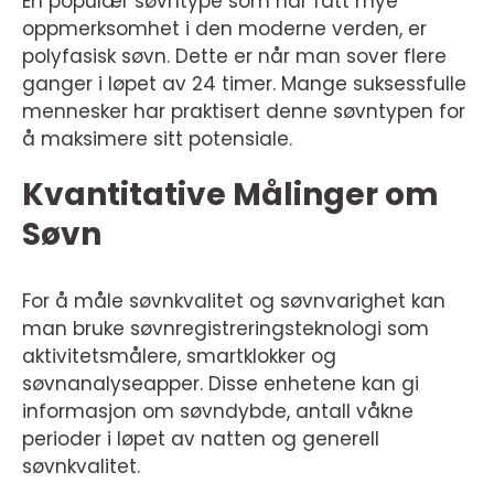
En populær søvntype som har fått mye
oppmerksomhet i den moderne verden, er
polyfasisk søvn. Dette er når man sover flere
ganger i løpet av 24 timer. Mange suksessfulle
mennesker har praktisert denne søvntypen for
å maksimere sitt potensiale.
Kvantitative Målinger om
Søvn
For å måle søvnkvalitet og søvnvarighet kan
man bruke søvnregistreringsteknologi som
aktivitetsmålere, smartklokker og
søvnanalyseapper. Disse enhetene kan gi
informasjon om søvndybde, antall våkne
perioder i løpet av natten og generell
søvnkvalitet.