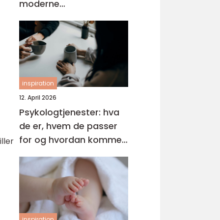
moderne
tannbehandling
inspiration
12. April 2026
Psykologtjenester: hva
de er, hvem de passer
for og hvordan komme i
ller
gang
inspiration