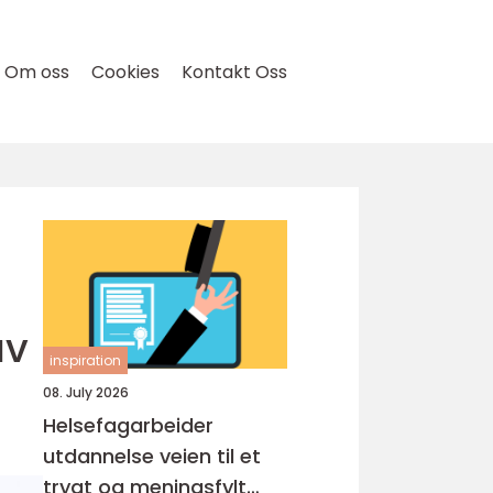
Om oss
Cookies
Kontakt Oss
av
inspiration
08. July 2026
Helsefagarbeider
utdannelse veien til et
trygt og meningsfylt