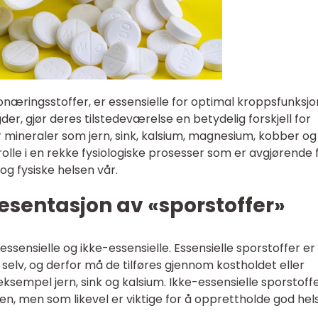
næringsstoffer, er essensielle for optimal kroppsfunksjon.
der, gjør deres tilstedeværelse en betydelig forskjell for
r mineraler som jern, sink, kalsium, magnesium, kobber og
rolle i en rekke fysiologiske prosesser som er avgjørende 
g fysiske helsen vår.
esentasjon av «sporstoffer»
essensielle og ikke-essensielle. Essensielle sporstoffer er
elv, og derfor må de tilføres gjennom kostholdet eller
 eksempel jern, sink og kalsium. Ikke-essensielle sporstoff
, men som likevel er viktige for å opprettholde god hels