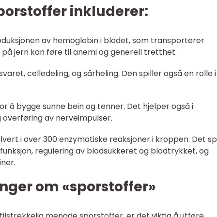
rstoffer inkluderer:
produksjonen av hemoglobin i blodet, som transporterer
på jern kan føre til anemi og generell tretthet.
svaret, celledeling, og sårheling. Den spiller også en rolle i
for å bygge sunne bein og tenner. Det hjelper også i
overføring av nerveimpulser.
vert i over 300 enzymatiske reaksjoner i kroppen. Det spi
funksjon, regulering av blodsukkeret og blodtrykket, og
ner.
nger om «sporstoffer»
ilstrekkelig mengde sporstoffer, er det viktig å utføre