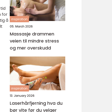
tid
 for
inspiration
tig å
lt
05. March 2026
Massasje drammen
veien til mindre stress
og mer overskudd
inspiration
13. January 2026
Laserhårfjerning hva du
bør vite før du velger