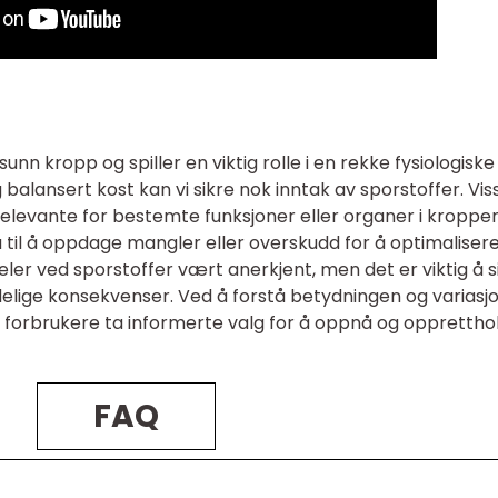
unn kropp og spiller en viktig rolle i en rekke fysiologiske
balansert kost kan vi sikre nok inntak av sporstoffer. Vis
levante for bestemte funksjoner eller organer i kroppen
 til å oppdage mangler eller overskudd for å optimaliser
deler ved sporstoffer vært anerkjent, men det er viktig å s
elige konsekvenser. Ved å forstå betydningen og variasj
e forbrukere ta informerte valg for å oppnå og opprettho
FAQ