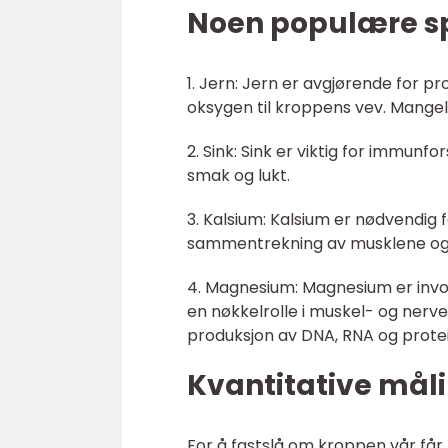
Noen populære spo
1. Jern: Jern er avgjørende for 
oksygen til kroppens vev. Mangel 
2. Sink: Sink er viktig for immunfor
smak og lukt.
3. Kalsium: Kalsium er nødvendig 
sammentrekning av musklene og 
4. Magnesium: Magnesium er invol
en nøkkelrolle i muskel- og nerve
produksjon av DNA, RNA og protei
Kvantitative måli
For å fastslå om kroppen vår får t