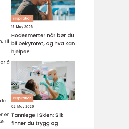
inspiration
18. May 2026
Hodesmerter når bør du
 Til
bli bekymret, og hva kan
hjelpe?
for å
inspiration
 de
02. May 2026
er er
Tannlege i Skien: Slik
e.
finner du trygg og