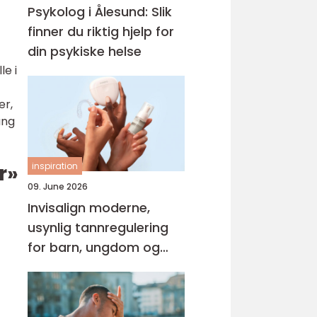
Psykolog i Ålesund: Slik
finner du riktig hjelp for
din psykiske helse
le i
er,
ang
r»
inspiration
09. June 2026
Invisalign moderne,
usynlig tannregulering
for barn, ungdom og
voksne