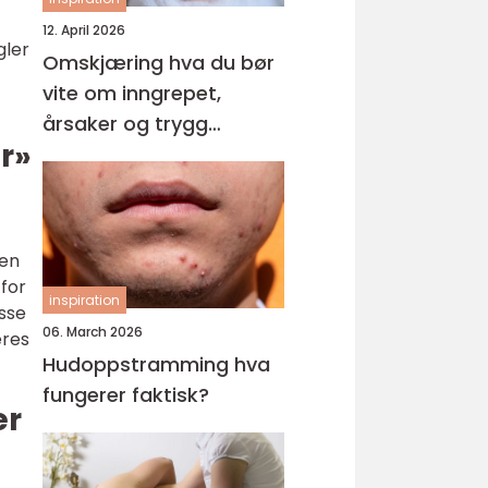
12. April 2026
gler
Omskjæring hva du bør
vite om inngrepet,
årsaker og trygg
r»
behandling
oen
 for
inspiration
isse
06. March 2026
eres
Hudoppstramming hva
fungerer faktisk?
er