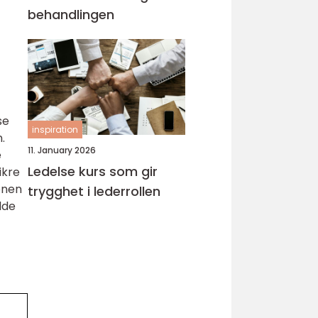
behandlingen
se
inspiration
.
11. January 2026
e
Ledelse kurs som gir
ikre
onen
trygghet i lederrollen
lde