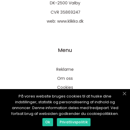
web:
www.klikko.dk
Menu
Reklame
Om oss
Cookies
På vores website bruges cookies til at huske dine
Kontakt Oss
indstillinger, statistik og personalisering af indhold og
Sitemap
annoncer. Denne information deles med tredjepart. Ved
fortsat brug af websiden godkender du cookiepolitikken.
Ok
Privatlivspolitik