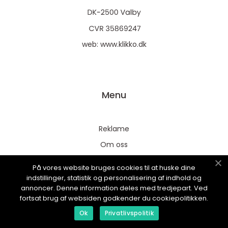
web:
www.klikko.dk
Menu
Reklame
Om oss
Cookies
På vores website bruges cookies til at huske dine
Kontakt Oss
indstillinger, statistik og personalisering af indhold og
annoncer. Denne information deles med tredjepart. Ved
Sitemap
fortsat brug af websiden godkender du cookiepolitikken.
Ok
Privatlivspolitik