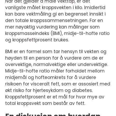
Når det gjelder å måle vekttap, er det
vanligste målet kroppsvekten i kilo. Imidlertid
kan bare vektmåling gi en begrenset innsikt i
den totale kroppssammensetningen. For en
mer nøyaktig vurdering kan målinger som
kroppsmasseindeks (BMI), midje-til-hofte ratio
og kroppsfettprosent brukes.
BMI er en formel som tar hensyn til vekten og
høyden til en person for å vurdere om de er
overvektige, normalvektige eller undervektige.
Midje-til-hofte ratio måler forholdet mellom
midjemål og hofteomkrets for å vurdere
risikoen for visceralt fett, som er assosiert med
økt risiko for hjertesykdom og diabetes.
Kroppsfettprosent er et mål for hvor mye av
total kroppsvekt som består av fett.