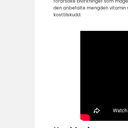
forårsake bivirkninger som mage
den anbefalte mengden vitamin C 
kosttilskudd.