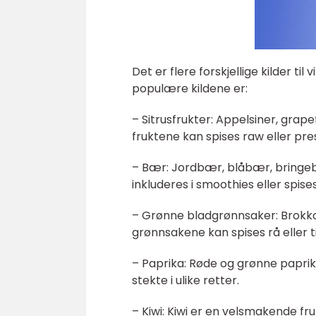
Det er flere forskjellige kilder ti
populære kildene er:
– Sitrusfrukter: Appelsiner, grapef
fruktene kan spises raw eller pres
– Bær: Jordbær, blåbær, bringeb
inkluderes i smoothies eller spis
– Grønne bladgrønnsaker: Brokkoli,
grønnsakene kan spises rå eller t
– Paprika: Røde og grønne paprika 
stekte i ulike retter.
– Kiwi: Kiwi er en velsmakende fr