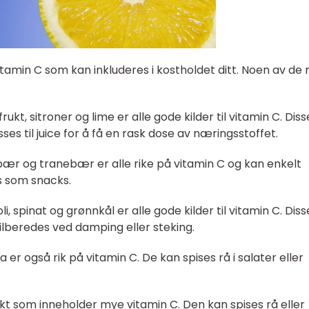
l vitamin C som kan inkluderes i kostholdet ditt. Noen av de
rukt, sitroner og lime er alle gode kilder til vitamin C. Diss
ses til juice for å få en rask dose av næringsstoffet.
ær og tranebær er alle rike på vitamin C og kan enkelt
es som snacks.
 spinat og grønnkål er alle gode kilder til vitamin C. Diss
ilberedes ved damping eller steking.
er også rik på vitamin C. De kan spises rå i salater eller
ukt som inneholder mye vitamin C. Den kan spises rå eller