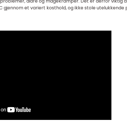
problemer, diaré og magekramper. Det er derfor viktig å
gjennom et variert kosthold, og ikke stole utelukkende 