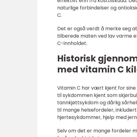
effektivt enn fra kosttilskudd. D
naturlige forbindelser og antiok
C.
Det er også verdt å merke seg at
tilberede maten ved lav varme ell
C-innholdet.
Historisk gjenno
med vitamin C ki
Vitamin C har vært kjent for sine
til sykdommen kjent som skjørbu
tannkjøttsykdom og dårlig sårheli
til mange helsefordeler, inkluder
hjertesykdommer, hjelp med jerna
Selv om det er mange fordeler me