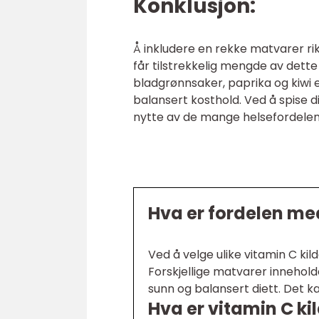
Konklusjon:
Å inkludere en rekke matvarer rik 
får tilstrekkelig mengde av dette
bladgrønnsaker, paprika og kiwi e
balansert kosthold. Ved å spise d
nytte av de mange helsefordelene
Hva er fordelen med
Ved å velge ulike vitamin C kilde
Forskjellige matvarer innehold
sunn og balansert diett. Det ka
Hva er vitamin C ki