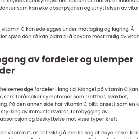
ette skyldes sannsynligvis det faktum at matvarer innehol
sidanter som kan øke absorpsjonen og utnyttelsen av vita
 vitamin C kan ødelegges under matlaging og lagring. Å
er spise den rå kan bidra til å bevare mest mulig av vita
mgang av fordeler og ulemper
lder
 helsemessige fordeler i lang tid. Mangel på vitamin C kan
k, som forårsaker symptomer som tretthet, svakhet,
ng. På den annen side har vitamin C blitt ansett som en k
t styrking av immunforsvaret, forebygging av
bsorpsjon og beskyttelse mot visse typer kreft.
d vitamin C, er det viktig å merke seg at høye doser kan