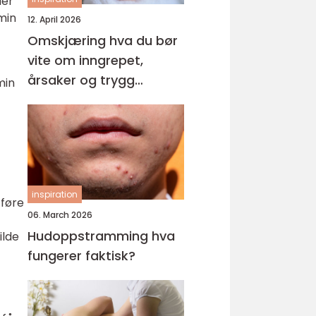
der
min
12. April 2026
Omskjæring hva du bør
vite om inngrepet,
årsaker og trygg
min
behandling
inspiration
 føre
06. March 2026
Hudoppstramming hva
ilde
fungerer faktisk?