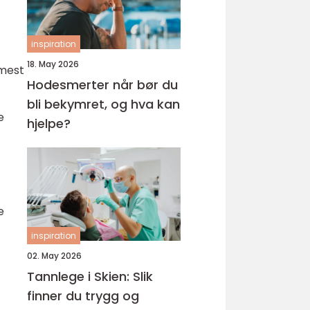
inspiration
18. May 2026
 mest
Hodesmerter når bør du
bli bekymret, og hva kan
e
hjelpe?
e
inspiration
02. May 2026
Tannlege i Skien: Slik
finner du trygg og