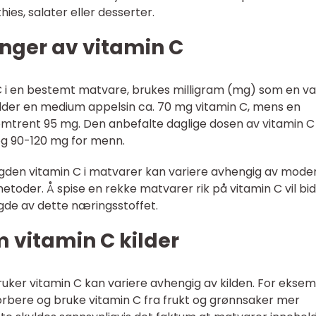
ies, salater eller desserter.
nger av vitamin C
 i en bestemt matvare, brukes milligram (mg) som en va
der en medium appelsin ca. 70 mg vitamin C, mens en
mtrent 95 mg. Den anbefalte daglige dosen av vitamin C
og 90-120 mg for menn.
ngden vitamin C i matvarer kan variere avhengig av mode
toder. Å spise en rekke matvarer rik på vitamin C vil bidr
engde av dette næringsstoffet.
m vitamin C kilder
ker vitamin C kan variere avhengig av kilden. For ekse
orbere og bruke vitamin C fra frukt og grønnsaker mer