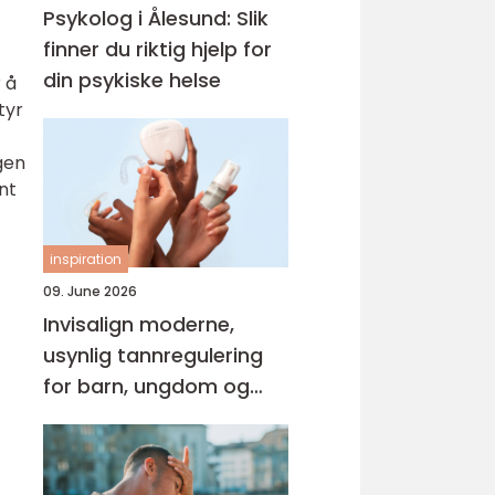
Psykolog i Ålesund: Slik
finner du riktig hjelp for
din psykiske helse
 å
tyr
gen
nt
inspiration
09. June 2026
Invisalign moderne,
usynlig tannregulering
for barn, ungdom og
voksne