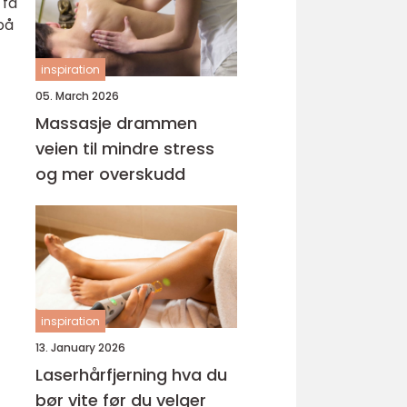
 få
på
inspiration
05. March 2026
Massasje drammen
veien til mindre stress
og mer overskudd
inspiration
13. January 2026
Laserhårfjerning hva du
bør vite før du velger