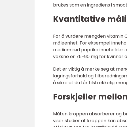
brukes som en ingrediens i smooth
Kvantitative måli
For å vurdere mengden vitamin C
måleenhet. For eksempel innehol
medium rød paprika inneholder o
voksne er 75-90 mg for kvinner 
Det er viktig å merke seg at me
lagringsforhold og tilberedningsme
å sikre at du får tilstrekkelig m
Forskjeller mello
Måten kroppen absorberer og bru
viser studier at kroppen kan abs