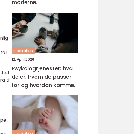
moderne
tannbehandling
nlig
inspiration
 for
12. April 2026
Psykologtjenester: hva
nhet,
de er, hvem de passer
a til
for og hvordan komme i
gang
mpel
inspiration