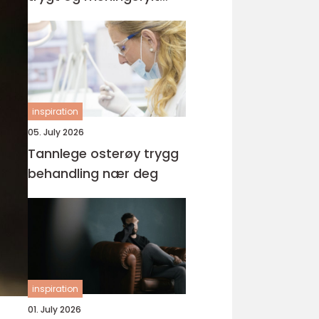
yrke
inspiration
05. July 2026
Tannlege osterøy trygg
behandling nær deg
inspiration
01. July 2026